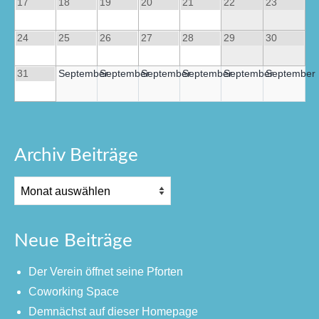
17
18
19
20
21
22
23
24
25
26
27
28
29
30
31
September
September
September
September
September
September
Archiv Beiträge
Neue Beiträge
Der Verein öffnet seine Pforten
Coworking Space
Demnächst auf dieser Homepage