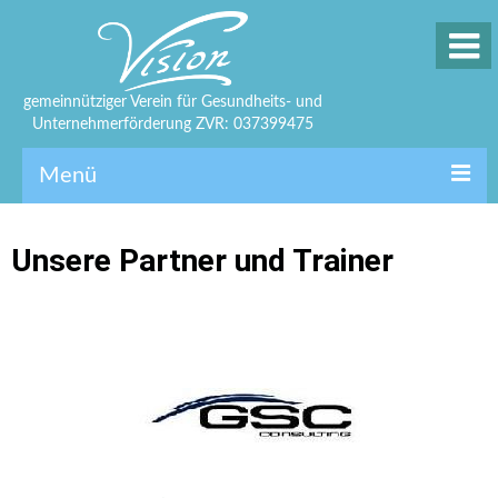
gemeinnütziger Verein für Gesundheits- und
Unternehmerförderung ZVR: 037399475
Menü
Über uns
Unsere Partner und Trainer
Academy
Downloads
Partner
Blog