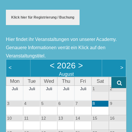
Klick hier für Registrierung / Buchung
Hier findet ihr Veranstaltungen von unserer Academy.
Genauere Informationen verrät ein Klick auf den
Veranstaltungstitel.
<
2026
>
<
>
August
Mon
Tue
Wed
Thu
Fri
Sat
Sun
Juli
Juli
Juli
Juli
Juli
1
2
3
4
5
6
7
8
9
10
11
12
13
14
15
16